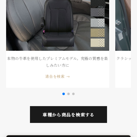
GENUINE LEATHER
Real Leather
本物の牛革を使用したプレミアムモデル。究極の質感を楽
クラシック
しみたい方に
適合を検索 →
車種から商品を検索する