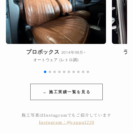
プロボックス
ラ
2014年09月~
オートウェア (レトロ調)
ヴ
→ 施工実績一覧を見る
施工写真はInstagramでもご紹介しています
Instagram：@cappa1220